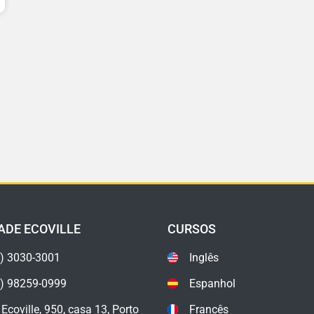
ADE ECOVILLE
CURSOS
) 3030-3001
Inglês
1) 98259-0999
Espanhol
 Ecoville, 950, casa 13, Porto
Francês