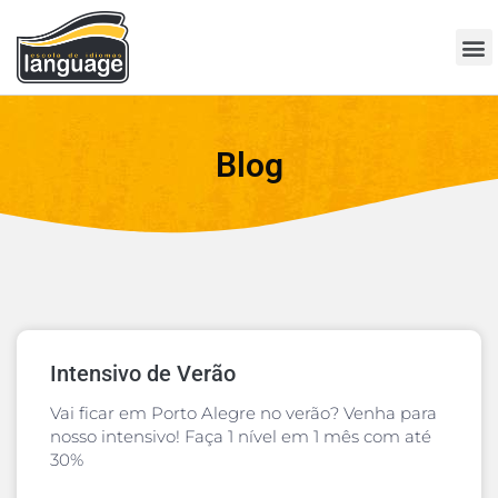
Blog
Intensivo de Verão
Vai ficar em Porto Alegre no verão? Venha para
nosso intensivo! Faça 1 nível em 1 mês com até
30%