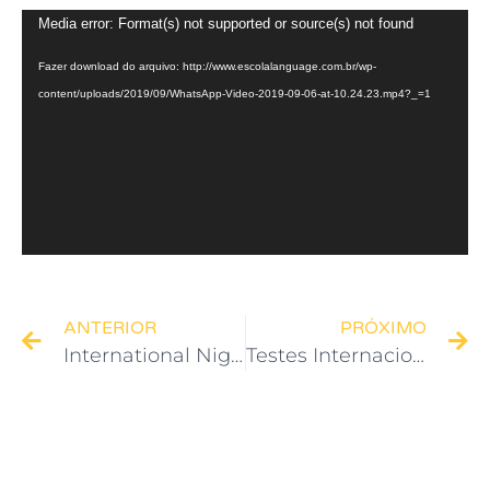
Tocador
Media error: Format(s) not supported or source(s) not found
de
Fazer download do arquivo: http://www.escolalanguage.com.br/wp-
vídeo
content/uploads/2019/09/WhatsApp-Video-2019-09-06-at-10.24.23.mp4?_=1
ANTERIOR
PRÓXIMO
International Night
Testes Internacionais (Exame de proficiência)