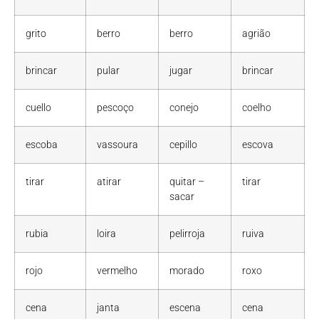
grito
berro
berro
agrião
brincar
pular
jugar
brincar
cuello
pescoço
conejo
coelho
escoba
vassoura
cepillo
escova
tirar
atirar
quitar –
tirar
sacar
rubia
loira
pelirroja
ruiva
rojo
vermelho
morado
roxo
cena
janta
escena
cena