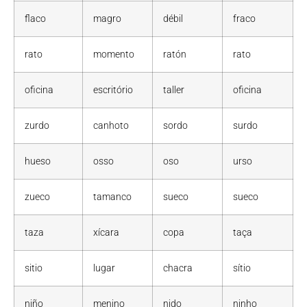
flaco
magro
débil
fraco
rato
momento
ratón
rato
oficina
escritório
taller
oficina
zurdo
canhoto
sordo
surdo
hueso
osso
oso
urso
zueco
tamanco
sueco
sueco
taza
xícara
copa
taça
sitio
lugar
chacra
sítio
niño
menino
nido
ninho