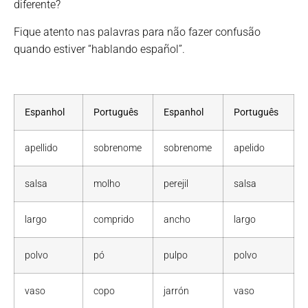
diferente?
Fique atento nas palavras para não fazer confusão
quando estiver “hablando español”.
Espanhol
Português
Espanhol
Português
apellido
sobrenome
sobrenome
apelido
salsa
molho
perejil
salsa
largo
comprido
ancho
largo
polvo
pó
pulpo
polvo
vaso
copo
jarrón
vaso