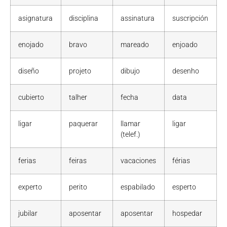
asignatura
disciplina
assinatura
suscripción
enojado
bravo
mareado
enjoado
diseño
projeto
dibujo
desenho
cubierto
talher
fecha
data
ligar
paquerar
llamar
ligar
(telef.)
ferias
feiras
vacaciones
férias
experto
perito
espabilado
esperto
jubilar
aposentar
aposentar
hospedar