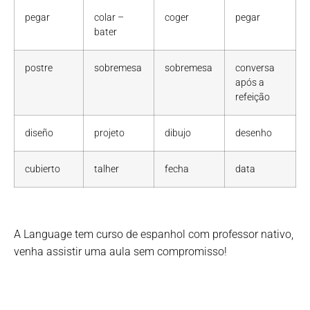
pegar
colar –
coger
pegar
bater
postre
sobremesa
sobremesa
conversa
após a
refeição
diseño
projeto
dibujo
desenho
cubierto
talher
fecha
data
A Language tem curso de espanhol com professor nativo,
venha assistir uma aula sem compromisso!