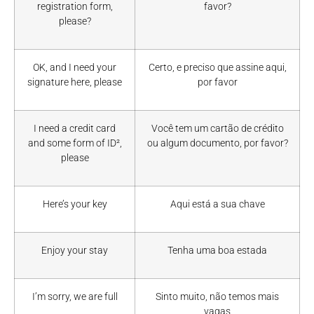
registration form,
favor?
please?
OK, and I need your
Certo, e preciso que assine aqui,
signature here, please
por favor
I need a credit card
Você tem um cartão de crédito
and some form of ID²,
ou algum documento, por favor?
please
Here’s your key
Aqui está a sua chave
Enjoy your stay
Tenha uma boa estada
I’m sorry, we are full
Sinto muito, não temos mais
vagas