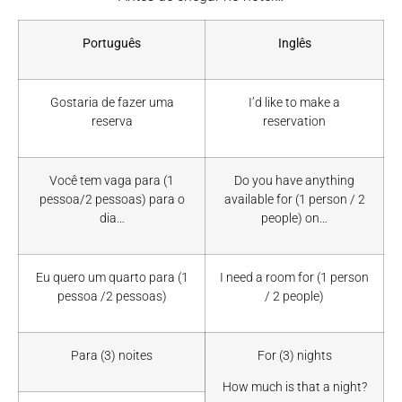
Português
Inglês
Gostaria de fazer uma
I’d like to make a
reserva
reservation
Você tem vaga para (1
Do you have anything
pessoa/2 pessoas) para o
available for (1 person / 2
dia…
people) on…
Eu quero um quarto para (1
I need a room for (1 person
pessoa /2 pessoas)
/ 2 people)
Para (3) noites
For (3) nights
How much is that a night?