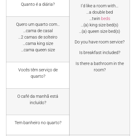
Quanto é a diária?
I’d like a room with…
…a double bed
…twin
beds
Quero um quarto com…
…(a) king size bed(s)
…cama de casal
…(a) queen size bed(s)
…2 camas de solteiro
Do you have room service?
…cama king size
…cama queen size
Is breakfast included?
Is there a bathroom in the
room?
Vocês têm serviço de
quarto?
O café da manhã está
incluído?
Tem banheiro no quarto?